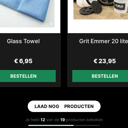
Glass Towel
Grit Emmer 20 lite
€
6,95
€
23,95
BESTELLEN
BESTELLEN
LAAD NOG
7
PRODUCTEN
Je hebt
12
van de
19
producten bekeken